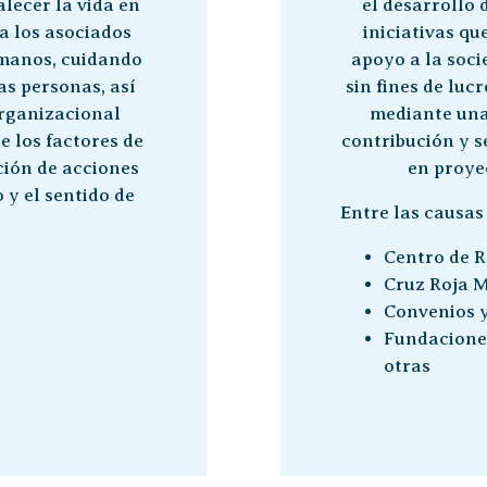
lecer la vida en
el desarrollo 
a los asociados
iniciativas q
umanos, cuidando
apoyo a la soci
as personas, así
sin fines de luc
rganizacional
mediante una 
e los factores de
contribución y s
ción de acciones
en proye
 y el sentido de
Entre las causa
Centro de R
Cruz Roja 
Convenios y
Fundaciones
otras