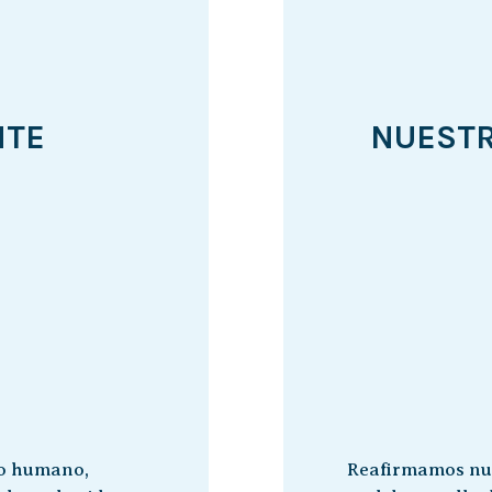
NTE
NUESTR
po humano,
Reafirmamos nue