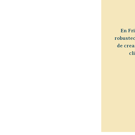
En Fr
robustec
de crea
cl